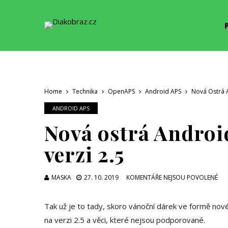
Home
Technika
OpenAPS
Android APS
Nová Ostrá A
ANDROID APS
Nová ostrá Android
verzi 2.5
U
MASKA
27. 10. 2019
KOMENTÁŘE NEJSOU POVOLENÉ
TE
S
Tak už je to tady, skoro vánoční dárek ve formě no
N
na verzi 2.5 a věci, které nejsou podporované.
N