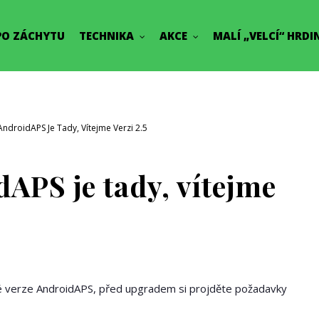
PO ZÁCHYTU
TECHNIKA
AKCE
MALÍ „VELCÍ“ HRDI
ndroidAPS Je Tady, Vítejme Verzi 2.5
APS je tady, vítejme
XTU
vé verze AndroidAPS, před upgradem si projděte požadavky
ÁZVEM
OVÁ