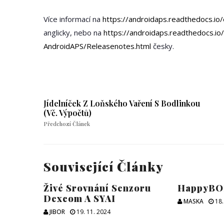
O
A
Více informací na
https://androidaps.readthedocs.io
JE
anglicky, nebo na
https://androidaps.readthedocs.io
TA
AndroidAPS/Releasenotes.html
česky.
VÍ
VE
2.
Jídelníček Z Loňského Vaření S Bodlinkou
(vč. Výpočtů)
Předchozí Článek
Související Články
Živé Srovnání Senzoru
HappyBOB
Dexcom A SYAI
MASKA
18.
JIBOR
19. 11. 2024