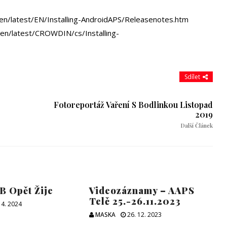
STRÁ
NDROIDAPS
/en/latest/EN/Installing-AndroidAPS/Releasenotes.htm
/en/latest/CROWDIN/cs/Installing-
DY,
TEJME
RZI
5
Sdílet
Fotoreportáž Vaření S Bodlinkou Listopad
2019
Další Článek
 Opět Žije
Videozáznamy – AAPS
Telč 25.-26.11.2023
 4. 2024
MASKA
26. 12. 2023