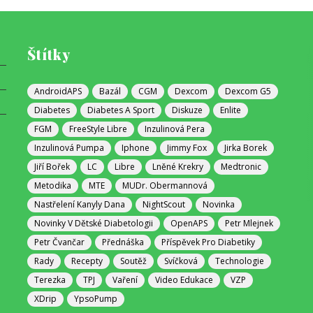
Štítky
AndroidAPS
Bazál
CGM
Dexcom
Dexcom G5
Diabetes
Diabetes A Sport
Diskuze
Enlite
FGM
FreeStyle Libre
Inzulinová Pera
Inzulinová Pumpa
Iphone
Jimmy Fox
Jirka Borek
Jiří Bořek
LC
Libre
Lněné Krekry
Medtronic
Metodika
MTE
MUDr. Obermannová
Nastřelení Kanyly Dana
NightScout
Novinka
Novinky V Dětské Diabetologii
OpenAPS
Petr Mlejnek
Petr Čvančar
Přednáška
Příspěvek Pro Diabetiky
Rady
Recepty
Soutěž
Svíčková
Technologie
Terezka
TPJ
Vaření
Video Edukace
VZP
XDrip
YpsoPump