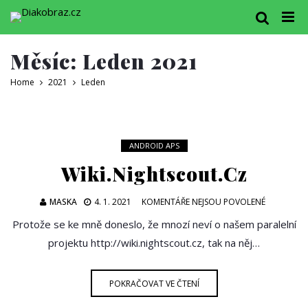
Měsíc:
Leden 2021
Home
2021
Leden
ANDROID APS
Wiki.nightscout.cz
U
MASKA
4. 1. 2021
KOMENTÁŘE NEJSOU POVOLENÉ
TEXTU
Protože se ke mně doneslo, že mnozí neví o našem paralelní
S
projektu http://wiki.nightscout.cz, tak na něj…
NÁZVEM
WIKI.NIG
POKRAČOVAT VE ČTENÍ