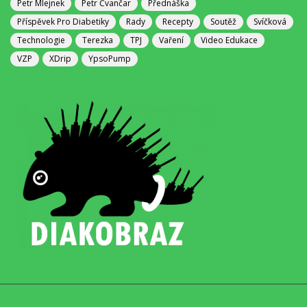
Petr Mlejnek
Petr Čvančar
Přednáška
Příspěvek Pro Diabetiky
Rady
Recepty
Soutěž
Svíčková
Technologie
Terezka
TPJ
Vaření
Video Edukace
VZP
XDrip
YpsoPump