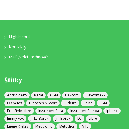
Nightscout
Kontakty
Malí „velcí“ hrdinové
Štítky
AndroidAPS
Bazál
CGM
Dexcom
Dexcom G5
Diabetes
Diabetes A Sport
Diskuze
Enlite
FGM
FreeStyle Libre
Inzulinová Pera
Inzulinová Pumpa
Iphone
Jimmy Fox
Jirka Borek
Jiří Bořek
LC
Libre
Lněné Krekry
Medtronic
Metodika
MTE