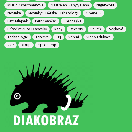
MUDr. Obermannová
Nastřelení Kanyly Dana
NightScout
Novinka
Novinky V Dětské Diabetologii
OpenAPS
Petr Mlejnek
Petr Čvančar
Přednáška
Příspěvek Pro Diabetiky
Rady
Recepty
Soutěž
Svíčková
Technologie
Terezka
TPJ
Vaření
Video Edukace
VZP
XDrip
YpsoPump