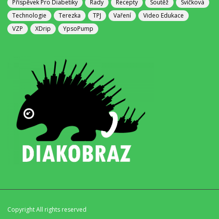
Příspěvek Pro Diabetiky
Rady
Recepty
Soutěž
Svíčková
Technologie
Terezka
TPJ
Vaření
Video Edukace
VZP
XDrip
YpsoPump
Copyright All rights reserved