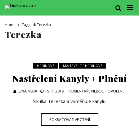
Home
Tagged: Terezka
Terezka
HRDINOVÉ
MALÍ "VELCÍ" HRDINOVÉ
Nastřelení Kanyly + Plnění
U
LENA NEBA
19. 1. 2019
KOMENTÁŘE NEJSOU POVOLENÉ
TEXTU
Šikulka Terezka a vyměňuje kanylu!
S
NÁZVE
NASTŘE
POKRAČOVAT VE ČTENÍ
KANYL
+
PLNĚNÍ