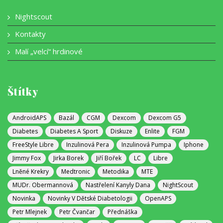
Nightscout
Kontakty
Malí „velcí“ hrdinové
Štítky
AndroidAPS
Bazál
CGM
Dexcom
Dexcom G5
Diabetes
Diabetes A Sport
Diskuze
Enlite
FGM
FreeStyle Libre
Inzulinová Pera
Inzulinová Pumpa
Iphone
Jimmy Fox
Jirka Borek
Jiří Bořek
LC
Libre
Lněné Krekry
Medtronic
Metodika
MTE
MUDr. Obermannová
Nastřelení Kanyly Dana
NightScout
Novinka
Novinky V Dětské Diabetologii
OpenAPS
Petr Mlejnek
Petr Čvančar
Přednáška