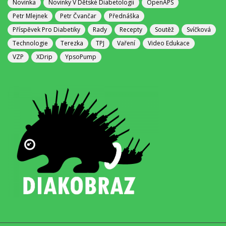
Novinka
Novinky V Dětské Diabetologii
OpenAPS
Petr Mlejnek
Petr Čvančar
Přednáška
Příspěvek Pro Diabetiky
Rady
Recepty
Soutěž
Svíčková
Technologie
Terezka
TPJ
Vaření
Video Edukace
VZP
XDrip
YpsoPump