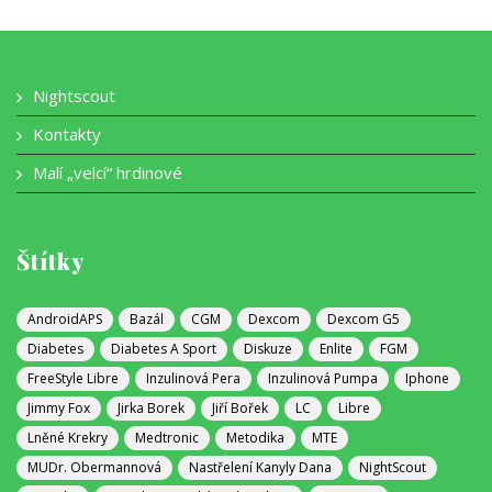
Nightscout
Kontakty
Malí „velcí“ hrdinové
Štítky
AndroidAPS
Bazál
CGM
Dexcom
Dexcom G5
Diabetes
Diabetes A Sport
Diskuze
Enlite
FGM
FreeStyle Libre
Inzulinová Pera
Inzulinová Pumpa
Iphone
Jimmy Fox
Jirka Borek
Jiří Bořek
LC
Libre
Lněné Krekry
Medtronic
Metodika
MTE
MUDr. Obermannová
Nastřelení Kanyly Dana
NightScout