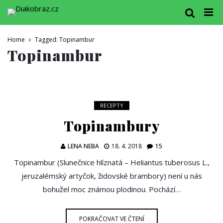
Home
Tagged: Topinambur
Topinambur
RECEPTY
Topinambury
LENA NEBA
18. 4. 2018
15
Topinambur (Slunečnice hlíznatá – Heliantus tuberosus L.,
jeruzalémský artyčok, židovské brambory) není u nás
bohužel moc známou plodinou. Pochází…
POKRAČOVAT VE ČTENÍ